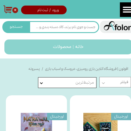
۰
ورود
/
ثبت نام
حساب کاربری من
تغییر گذر واژه
جستجو
سفارشات
خانه | محصولات
خروج از حساب کاربری
آفولون | فروشگاه آنلاین بازی رومیزی، عروسک و اسباب بازی
پسرونه
مرتبط‌ترین
اورجینال
اورجینال