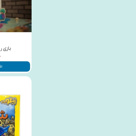
بازی ر
۰
اف