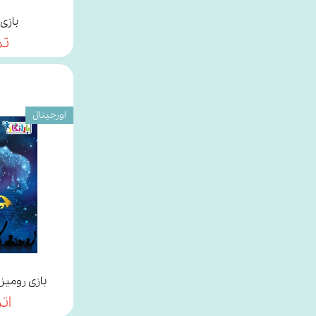
بازی 
تم
اورجینال
بازی رومی
ات