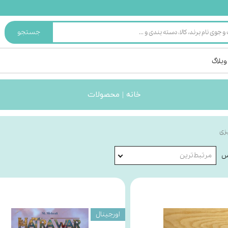
جستجو
وبلاگ
خانه | محصولات
یزی
س
مرتبط‌ترین
اورجینال