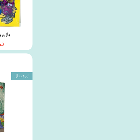
بازی 
تم
اورجینال