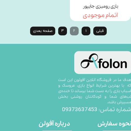
بازی رومیزی جایپور
اتمام موجودی
قبلی
۱
۲
۳
صفحه بعدی
​​​​​​​​​هدف ما در فروشگاه آنلاین آفولون این است
ه با بهترین شرایط انواع بازی، عروسک و
سباب بازی را به دست شما برساند تا خنده‌ی
ب‌های شما و کودکانتان روشنی بخش
سیرش باشد.
09373637453
ماره تماس:
درباره آفولن
حوه سفارش