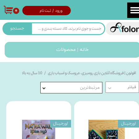
۰
ورود
/
ثبت نام
حساب کاربری من
تغییر گذر واژه
جستجو
سفارشات
خانه | محصولات
خروج از حساب کاربری
آفولون | فروشگاه آنلاین بازی رومیزی، عروسک و اسباب بازی
10 سال به بالا
مرتبط‌ترین
اورجینال
اورجینال