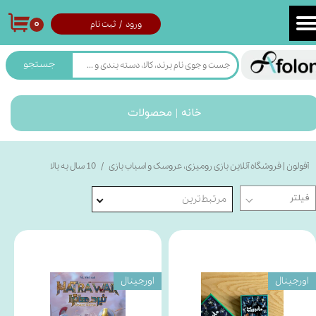
۰
ورود
/
ثبت نام
حساب کاربری من
تغییر گذر واژه
جستجو
سفارشات
خانه | محصولات
خروج از حساب کاربری
آفولون | فروشگاه آنلاین بازی رومیزی، عروسک و اسباب بازی
10 سال به بالا
مرتبط‌ترین
اورجینال
اورجینال