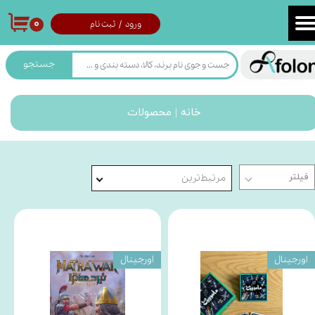
۰
ورود
/
ثبت نام
حساب کاربری من
تغییر گذر واژه
جستجو
سفارشات
خانه | محصولات
خروج از حساب کاربری
مرتبط‌ترین
اورجینال
اورجینال