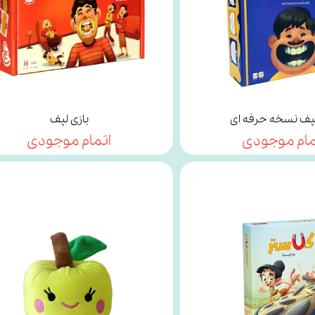
لپف نسخه حرفه ای
بازی لپف
مام موجودی
اتمام موجودی